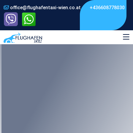
office@flughafentaxi-wien.co.at
+436608778030
FIXPREISE GARANTIERT
Keine
Überraschungen